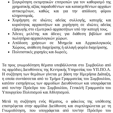
Συγκρότηση εκτιμητικών επιτροπών για τον καθορισμό της
χρηματικής αξίας παραδοθέντων και κατασχεθέντων αρχαίων
αντικειμένων, καθώς και για την απόδοση φόρου
κληρονομιάς.
Χορήγηση σε ιδιώτες αδείας συλλογής, κατοχής και
κυριότητας αρχαιοτήτων και χορήγηση σε ιδιώτες αδείας
εξαγωγής στο εξωτερικό αρχαιοτήτων υπό την κατοχή τους.
Άδειες μελέτης και άδειες για διάθεση βιβλίων από
πωλητήρια αρχαιολογικών χώρων.
Απόδοση χρήσεων σε Μνημεία και Αρχαιολογικούς
Χώρους, ανάθεση διαχείρισης ή αλλαγή φορέα διαχείρισης.
Πολιτιστικές χορηγίες και δωρεές.
Τα προς γνωμοδότηση θέματα υποβάλλονται στο Συμβούλιο από
τις αρμόδιες Διευθύνσεις της Κεντρικής Υπηρεσίας του ΥΠ.ΠΟ.Α.
Η συζήτηση των θεμάτων γίνεται με βάση την Ημερήσια Διάταξη,
η οποία συντάσσεται από το Τμήμα Γραμματείας του Συμβουλίου,
κατόπιν εισηγήσεως των αρμοδίων Διευθύνσεων και υπογράφεται
από τον/την Πρόεδρο του Συμβουλίου, Γενικό/ή Γραμματέα του
Υπουργείου Πολιτισμού και Αθλητισμού.
Μετά τη συζήτηση ενός θέματος, ο φάκελος της υπόθεσης
επιστρέφεται στην αρμόδια Διεύθυνση και συμπληρώνεται με τη
Γνωμοδότηση, που υπογράφεται από τον/την Πρόεδρο του