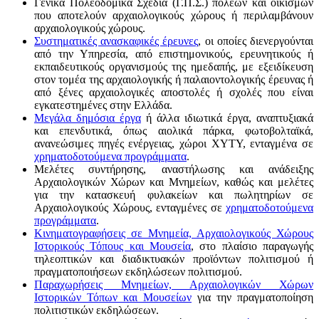
Γενικά Πολεοδομικά Σχέδια (Γ.Π.Σ.) πόλεων και οικισμών
που αποτελούν αρχαιολογικούς χώρους ή περιλαμβάνουν
αρχαιολογικούς χώρους.
Συστηματικές ανασκαφικές έρευνες
, οι οποίες διενεργούνται
από την Υπηρεσία, από επιστημονικούς, ερευνητικούς ή
εκπαιδευτικούς οργανισμούς της ημεδαπής, με εξειδίκευση
στον τομέα της αρχαιολογικής ή παλαιοντολογικής έρευνας ή
από ξένες αρχαιολογικές αποστολές ή σχολές που είναι
εγκατεστημένες στην Ελλάδα.
Μεγάλα δημόσια έργα
ή άλλα ιδιωτικά έργα, αναπτυξιακά
και επενδυτικά, όπως αιολικά πάρκα, φωτοβολταϊκά,
ανανεώσιμες πηγές ενέργειας, χώροι ΧΥΤΥ, ενταγμένα σε
χρηματοδοτούμενα προγράμματα
.
Μελέτες συντήρησης, αναστήλωσης και ανάδειξης
Αρχαιολογικών Χώρων και Μνημείων, καθώς και μελέτες
για την κατασκευή φυλακείων και πωλητηρίων σε
Αρχαιολογικούς Χώρους, ενταγμένες σε
χρηματοδοτούμενα
προγράμματα
.
Κινηματογραφήσεις σε Μνημεία, Αρχαιολογικούς Χώρους
Ιστορικούς Τόπους και Μουσεία
, στο πλαίσιο παραγωγής
τηλεοπτικών και διαδικτυακών προϊόντων πολιτισμού ή
πραγματοποιήσεων εκδηλώσεων πολιτισμού.
Παραχωρήσεις Μνημείων, Αρχαιολογικών Χώρων
Ιστορικών Τόπων και Μουσείων
για την πραγματοποίηση
πολιτιστικών εκδηλώσεων.