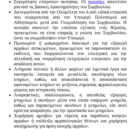
Συγκρότηση επιτροπών αυτοψίας. Οι
αυτοψίες
αποτελούν
μία από τις βασικές δραστηριότητες του Συμβουλίου.
Διενεργούνται από την Ολομέλεια του ή από ειδική επιτροπή
που συγκροτείται από τον Υπουργό Πολιτισμού και
Αθλητισμού, μετά από Γνωμοδότηση του Συμβουλίου. Η
αυτοψία αποτελεί την επιτόπια εξέταση ενός θέματος,
προκειμένου να είναι επαρκής η γνώση του Συμβουλίου,
ώστε να γνωμοδοτήσει στον Υπουργό.
Προσωρινό ή μακροχρόνιο δανεισμό για την εξαγωγή
αρχαίων αντικειμένων, προκειμένου να παρουσιαστούν σε
εκθέσεις που διοργανώνονται στο εσωτερικό και την
αλλοδαπή και συγκρότηση εκτιμητικών επιτροπών για την
ασφάλιση αυτών.
Αιτήματα πολιτών ή άλλων φορέων για λιμενικά έργα και
ναυπηγεία, λατομεία και μεταλλεία, οικοδόμηση νέων
κτηρίων, καθώς και ανακατασκευή ή αποκατάσταση
υφισταμένων κτηρίων σε μείζονος σημασίας αρχαιολογικούς
χώρους και ιστορικούς τόπους.
Αναγκαστικές απαλλοτριώσεις η απευθείας εξαγορές
μνημείων ή ακινήτων μέσα στα οποία υπάρχουν μνημεία,
καθώς και παρακείμενων ακινήτων ή μνημείων, εάν αυτό
κρίνεται απαραίτητο, για την προστασία των μνημείων.
Χορήγηση αμοιβών για εύρεση και παράδοση κινητών
αρχαίων ή υπόδειξη αρχαιολογικών θέσεων και χορήγηση
αποζημίωσης για άρση κατοχής αρχαίων.