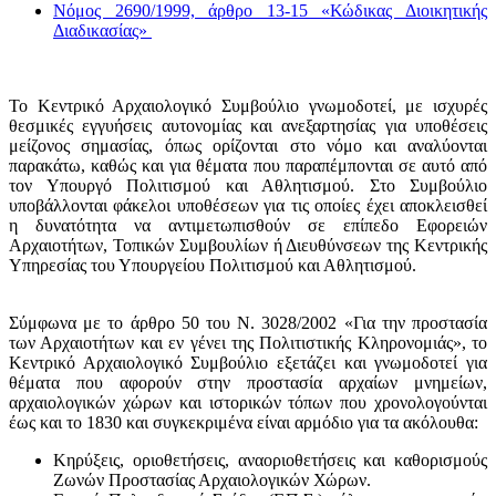
Νόμος 2690/1999, άρθρο 13-15 «Κώδικας Διοικητικής
Διαδικασίας»
Το Κεντρικό Αρχαιολογικό Συμβούλιο γνωμοδοτεί, με ισχυρές
θεσμικές εγγυήσεις αυτονομίας και ανεξαρτησίας για υποθέσεις
μείζονος σημασίας, όπως ορίζονται στο νόμο και αναλύονται
παρακάτω, καθώς και για θέματα που παραπέμπονται σε αυτό από
τον Υπουργό Πολιτισμού και Αθλητισμού. Στο Συμβούλιο
υποβάλλονται φάκελοι υποθέσεων για τις οποίες έχει αποκλεισθεί
η δυνατότητα να αντιμετωπισθούν σε επίπεδο Εφορειών
Αρχαιοτήτων, Τοπικών Συμβουλίων ή Διευθύνσεων της Κεντρικής
Υπηρεσίας του Υπουργείου Πολιτισμού και Αθλητισμού.
Σύμφωνα με το άρθρο 50 του Ν. 3028/2002 «Για την προστασία
των Αρχαιοτήτων και εν γένει της Πολιτιστικής Κληρονομιάς», το
Κεντρικό Αρχαιολογικό Συμβούλιο εξετάζει και γνωμοδοτεί για
θέματα που αφορούν στην προστασία αρχαίων μνημείων,
αρχαιολογικών χώρων και ιστορικών τόπων που χρονολογούνται
έως και το 1830 και συγκεκριμένα είναι αρμόδιο για τα ακόλουθα:
Κηρύξεις, οριοθετήσεις, αναοριοθετήσεις και καθορισμούς
Ζωνών Προστασίας Αρχαιολογικών Χώρων.