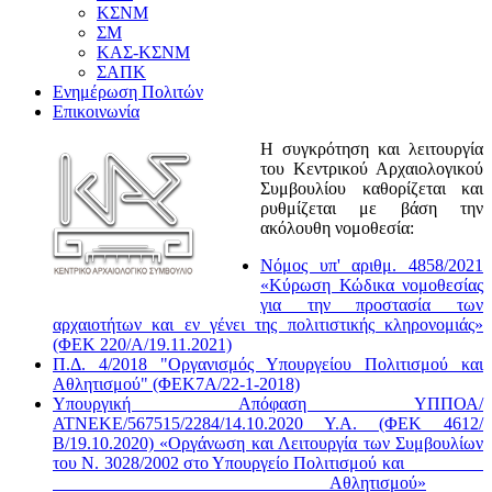
ΚΣΝΜ
ΣΜ
ΚΑΣ-ΚΣΝΜ
ΣΑΠΚ
Ενημέρωση Πολιτών
Επικοινωνία
Η συγκρότηση και λειτουργία
του Κεντρικού Αρχαιολογικού
Συμβουλίου καθορίζεται και
ρυθμίζεται με βάση την
ακόλουθη νομοθεσία:
Νόμος υπ' αριθμ. 4858/2021
«Κύρωση Κώδικα νομοθεσίας
για την προστασία των
αρχαιοτήτων και εν γένει της πολιτιστικής κληρονομιάς»
(ΦΕΚ 220/Α/19.11.2021)
Π.Δ. 4/2018 "Οργανισμός Υπουργείου Πολιτισμού και
Αθλητισμού" (ΦΕΚ7Α/22-1-2018)
Υπουργική Απόφαση ΥΠΠΟΑ/
ΑΤΝΕΚΕ/567515/2284/14.10.2020 Υ.Α. (ΦΕΚ 4612/
Β/19.10.2020) «Οργάνωση και Λειτουργία των Συμβουλίων
του Ν. 3028/2002 στο Υπουργείο Πολιτισμού και
Αθλητισμού»