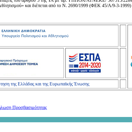
ς διατάξεις του άρθρου 5 της ΥΑ με αρ. ΥΠΠΟΑ/ΑΤΝΕΚΕ/ 567515/22
θλητισμού» και διέπεται από το Ν. 2690/1999 (ΦΕΚ 45/Α/9-3-1999) 
τηση της Ελλάδας και της Ευρωπαϊκής Ένωσης
λωση Προσβασιμότητας