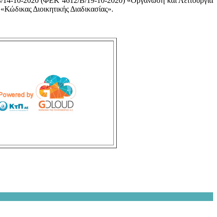
84/14-10-2020 (ΦΕΚ 4612/Β/19-10-2020) «Οργάνωση και Λειτουργία
«Κώδικας Διοικητικής Διαδικασίας».