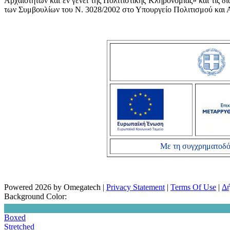
Αρχαιοτήτων και εν γένει της Πολιτιστικής Κληρονομιάς» και τι
των Συμβουλίων του Ν. 3028/2002 στο Υπουργείο Πολιτισμού και Α
Με τη συγχρηματοδό
Powered 2026 by Omegatech
|
Privacy Statement
|
Terms Of Use
|
Δή
Background Color:
Boxed
Stretched