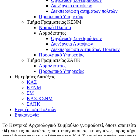
Οργάνωση Συνεδριάσεων
Διενέργεια αυτοψιών
Διεκπεραίωση αιτημάτων πολιτών
Προσωπικό Υπηρεσίας
Τμήμα Γραμματείας ΚΣΝΜ
Νομικό Πλαίσιο
Αρμοδιότητες
Οργάνωση Συνεδριάσεων
Διενέργεια Αυτοψιών
Διεκπεραίωση Αιτημάτων Πολιτών
Προσωπικό Υπηρεσίας
Τμήμα Γραμματείας ΣΑΠΚ
Αρμοδιότητες
Προσωπικό Υπηρεσίας
Ημερήσιες Διατάξεις
ΚΑΣ
ΚΣΝΜ
ΣΜ
ΚΑΣ-ΚΣΝΜ
ΣΑΠΚ
Ενημέρωση Πολιτών
Επικοινωνία
Το Κεντρικό Αρχαιολογικό Συμβούλιο γνωμοδοτεί, όποτε απαιτε
04) για τις περιπτώσεις που υπάγονται σε κηρυγμένες, προς κ