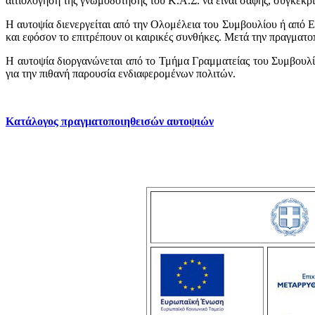
αιτιολόγηση της γνωμοδότησης του Κ.Α.Σ. να είναι σαφής, συγκεκρι
Η αυτοψία διενεργείται από την Ολομέλεια του Συμβουλίου ή από Ε
και εφόσον το επιτρέπουν οι καιρικές συνθήκες. Μετά την πραγματο
Η αυτοψία διοργανώνεται από το Τμήμα Γραμματείας του Συμβουλίο
για την πιθανή παρουσία ενδιαφερομένων πολιτών.
Κατάλογος πραγματοποιηθεισών αυτοψιών