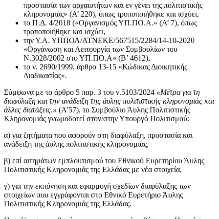
προστασία των αρχαιοτήτων και εν γένει της πολιτιστικής
κληρονομιάς» (Α’ 220), όπως τροποποιήθηκε και ισχύει,
το Π.Δ. 4/2018 («Οργανισμός ΥΠ.ΠΟ.Α.» (Α’ 7), όπως
τροποποιήθηκε και ισχύει,
την Υ.Α. ΥΠΠΟΑ/ΑΤΝΕΚΕ/567515/2284/14-10-2020
«Οργάνωση και Λειτουργία των Συμβουλίων του
Ν.3028/2002 στο ΥΠ.ΠΟ.Α» (Β’ 4612),
το ν. 2690/1999, άρθρο 13-15 «Κώδικας Διοικητικής
Διαδικασίας».
Σύμφωνα με το άρθρο 5 παρ. 3 του ν.5103/2024
«Μέτρα για τη
διαφύλαξη και την ανάδειξη της άυλης πολιτιστικής κληρονομιάς και
άλλες διατάξεις.»
(Α’57), το Συμβούλιο Άυλης Πολιτιστικής
Κληρονομιάς γνωμοδοτεί στον/στην Υπουργό Πολιτισμού:
α) για ζητήματα που αφορούν στη διαφύλαξη, προστασία και
ανάδειξη της άυλης πολιτιστικής κληρονομιάς,
β) επί αιτημάτων εμπλουτισμού του Εθνικού Ευρετηρίου Άυλης
Πολιτιστικής Κληρονομιάς της Ελλάδας με νέα στοιχεία,
γ) για την εκπόνηση και εφαρμογή σχεδίων διαφύλαξης των
στοιχείων που εγγράφονται στο Εθνικό Ευρετήριο Άυλης
Πολιτιστικής Κληρονομιάς της Ελλάδας.