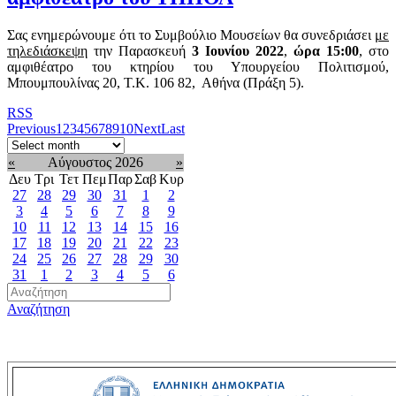
Σας ενημερώνουμε ότι το Συμβούλιο Μουσείων θα συνεδριάσει
με
τηλεδιάσκεψη
την Παρασκευή
3 Ιουνίου
2022
,
ώρα 15:00
, στο
αμφιθέατρο του κτηρίου του Υπουργείου Πολιτισμού,
Μπουμπουλίνας 20, Τ.Κ. 106 82, Αθήνα (Πράξη 5).
RSS
Previous
1
2
3
4
5
6
7
8
9
10
Next
Last
«
Αύγουστος 2026
»
Δευ
Τρι
Τετ
Πεμ
Παρ
Σαβ
Κυρ
27
28
29
30
31
1
2
3
4
5
6
7
8
9
10
11
12
13
14
15
16
17
18
19
20
21
22
23
24
25
26
27
28
29
30
31
1
2
3
4
5
6
Αναζήτηση