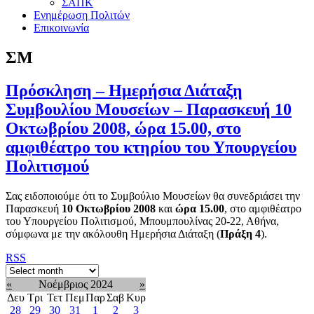
ΣΑΠΚ
Ενημέρωση Πολιτών
Επικοινωνία
ΣΜ
Πρόσκληση – Ημερήσια Διάταξη
Συμβουλίου Μουσείων – Παρασκευή 10
Οκτωβρίου 2008, ώρα 15.00, στο
αμφιθέατρο του κτηρίου του Υπουργείου
Πολιτισμού
Σας ειδοποιούμε ότι το Συμβούλιο Μουσείων θα συνεδριάσει την
Παρασκευή
10 Οκτωβρίου 2008
και
ώρα 15.00
, στο αμφιθέατρο
του Υπουργείου Πολιτισμού, Μπουμπουλίνας 20-22, Αθήνα,
σύμφωνα με την ακόλουθη Ημερήσια Διάταξη (
Πράξη 4
).
RSS
«
Νοέμβριος 2024
»
Δευ
Τρι
Τετ
Πεμ
Παρ
Σαβ
Κυρ
28
29
30
31
1
2
3