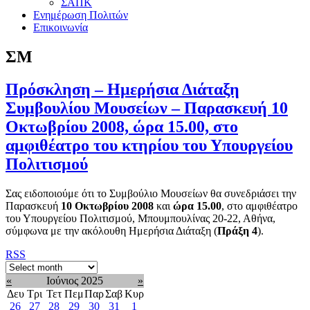
ΣΑΠΚ
Ενημέρωση Πολιτών
Επικοινωνία
ΣΜ
Πρόσκληση – Ημερήσια Διάταξη
Συμβουλίου Μουσείων – Παρασκευή 10
Οκτωβρίου 2008, ώρα 15.00, στο
αμφιθέατρο του κτηρίου του Υπουργείου
Πολιτισμού
Σας ειδοποιούμε ότι το Συμβούλιο Μουσείων θα συνεδριάσει την
Παρασκευή
10 Οκτωβρίου 2008
και
ώρα 15.00
, στο αμφιθέατρο
του Υπουργείου Πολιτισμού, Μπουμπουλίνας 20-22, Αθήνα,
σύμφωνα με την ακόλουθη Ημερήσια Διάταξη (
Πράξη 4
).
RSS
«
Ιούνιος 2025
»
Δευ
Τρι
Τετ
Πεμ
Παρ
Σαβ
Κυρ
26
27
28
29
30
31
1