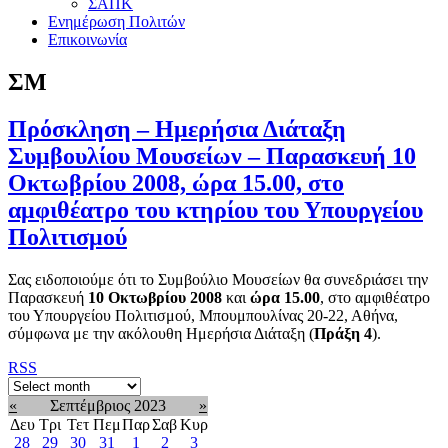
ΣΑΠΚ
Ενημέρωση Πολιτών
Επικοινωνία
ΣΜ
Πρόσκληση – Ημερήσια Διάταξη
Συμβουλίου Μουσείων – Παρασκευή 10
Οκτωβρίου 2008, ώρα 15.00, στο
αμφιθέατρο του κτηρίου του Υπουργείου
Πολιτισμού
Σας ειδοποιούμε ότι το Συμβούλιο Μουσείων θα συνεδριάσει την
Παρασκευή
10 Οκτωβρίου 2008
και
ώρα 15.00
, στο αμφιθέατρο
του Υπουργείου Πολιτισμού, Μπουμπουλίνας 20-22, Αθήνα,
σύμφωνα με την ακόλουθη Ημερήσια Διάταξη (
Πράξη 4
).
RSS
«
Σεπτέμβριος 2023
»
Δευ
Τρι
Τετ
Πεμ
Παρ
Σαβ
Κυρ
28
29
30
31
1
2
3