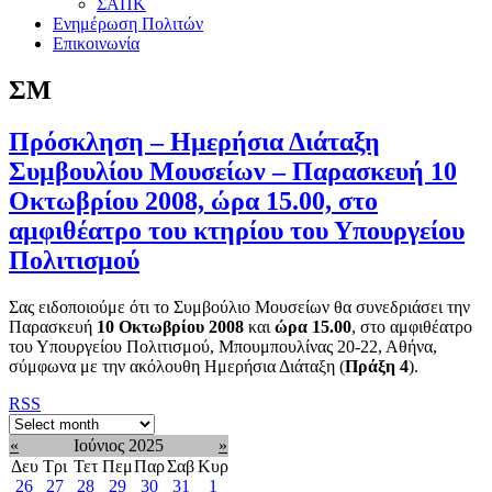
ΣΑΠΚ
Ενημέρωση Πολιτών
Επικοινωνία
ΣΜ
Πρόσκληση – Ημερήσια Διάταξη
Συμβουλίου Μουσείων – Παρασκευή 10
Οκτωβρίου 2008, ώρα 15.00, στο
αμφιθέατρο του κτηρίου του Υπουργείου
Πολιτισμού
Σας ειδοποιούμε ότι το Συμβούλιο Μουσείων θα συνεδριάσει την
Παρασκευή
10 Οκτωβρίου 2008
και
ώρα 15.00
, στο αμφιθέατρο
του Υπουργείου Πολιτισμού, Μπουμπουλίνας 20-22, Αθήνα,
σύμφωνα με την ακόλουθη Ημερήσια Διάταξη (
Πράξη 4
).
RSS
«
Ιούνιος 2025
»
Δευ
Τρι
Τετ
Πεμ
Παρ
Σαβ
Κυρ
26
27
28
29
30
31
1