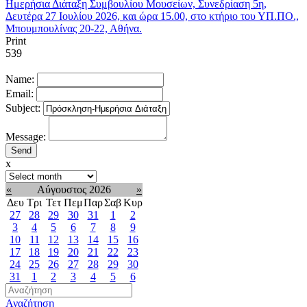
Ημερήσια Διάταξη Συμβουλίου Μουσείων, Συνεδρίαση 5η,
Δευτέρα 27 Ιουλίου 2026, και ώρα 15.00, στο κτήριο του ΥΠ.ΠΟ.,
Μπουμπουλίνας 20-22, Αθήνα.
Print
539
Name:
Email:
Subject:
Message:
x
«
Αύγουστος 2026
»
Δευ
Τρι
Τετ
Πεμ
Παρ
Σαβ
Κυρ
27
28
29
30
31
1
2
3
4
5
6
7
8
9
10
11
12
13
14
15
16
17
18
19
20
21
22
23
24
25
26
27
28
29
30
31
1
2
3
4
5
6
Αναζήτηση