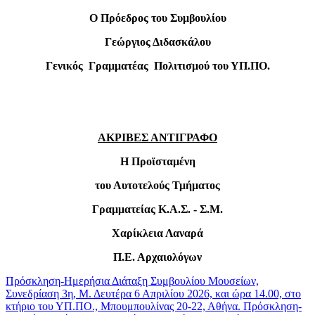
Ο Πρόεδρος του Συμβουλίου
Γεώργιος Διδασκάλου
Γενικός Γραμματέας Πολιτισμού του ΥΠ
.
ΠΟ
.
ΑΚΡΙΒΕΣ ΑΝΤΙΓΡΑΦΟ
Η Προϊσταμένη
του Αυτοτελούς Τμήματος
Γραμματείας Κ.Α.Σ. - Σ.Μ.
Χαρίκλεια Λαναρά
Π.Ε. Αρχαιολόγων
Πρόσκληση-Ημερήσια Διάταξη Συμβουλίου Μουσείων,
Συνεδρίαση 3η, Μ. Δευτέρα 6 Απριλίου 2026, και ώρα 14.00, στο
κτήριο του ΥΠ.ΠΟ., Μπουμπουλίνας 20-22, Αθήνα.
Πρόσκληση-