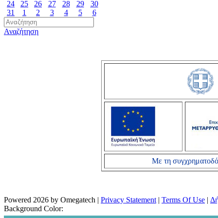
24
25
26
27
28
29
30
31
1
2
3
4
5
6
Αναζήτηση
Με τη συγχρηματοδό
Powered 2026 by Omegatech
|
Privacy Statement
|
Terms Of Use
|
Δή
Background Color: