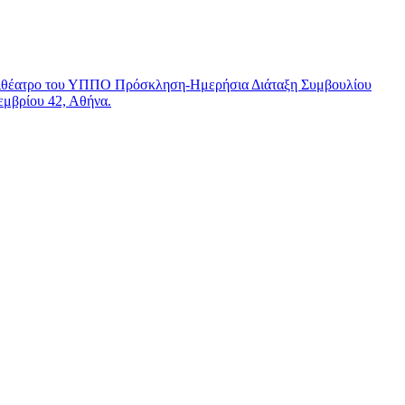
φιθέατρο του ΥΠΠΟ
Πρόσκληση-Ημερήσια Διάταξη Συμβουλίου
εμβρίου 42, Αθήνα.