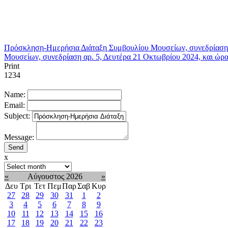
Πρόσκληση-Ημερήσια Διάταξη Συμβουλίου Μουσείων, συνεδρίαση α
Μουσείων, συνεδρίαση αρ. 5, Δευτέρα 21 Οκτωβρίου 2024, και ώρα
Print
1234
Name:
Email:
Subject:
Message:
x
«
Αύγουστος 2026
»
Δευ
Τρι
Τετ
Πεμ
Παρ
Σαβ
Κυρ
27
28
29
30
31
1
2
3
4
5
6
7
8
9
10
11
12
13
14
15
16
17
18
19
20
21
22
23