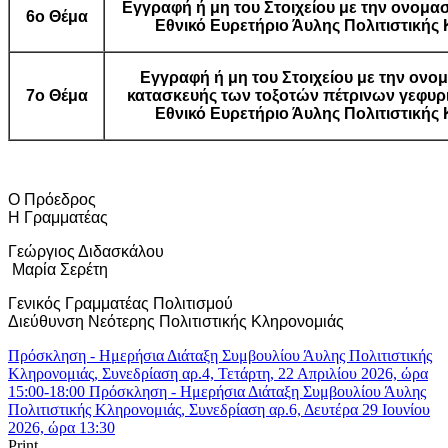
Εγγραφή ή μη του Στοιχείου με την ονομ
6ο Θέμα
Εθνικό Ευρετήριο Άυλης Πολιτιστικής
Εγγραφή ή μη του Στοιχείου με την ονο
7ο Θέμα
κατασκευής των τοξοτών πέτρινων γεφυρ
Εθνικό Ευρετήριο Άυλης Πολιτιστικής
Ο Πρόεδρος
Η Γραμματέας
Γεώργιος Διδασκάλου
Μαρία Σερέτη
Γενικός Γραμματέας Πολιτισμού
Διεύθυνση Νεότερης Πολιτιστικής Κληρονομιάς
Πρόσκληση - Ημερήσια Διάταξη Συμβουλίου Άυλης Πολιτιστικής
Κληρονομιάς, Συνεδρίαση αρ.4, Τετάρτη, 22 Απριλίου 2026, ώρα
15:00-18:00
Πρόσκληση - Ημερήσια Διάταξη Συμβουλίου Άυλης
Πολιτιστικής Κληρονομιάς, Συνεδρίαση αρ.6, Δευτέρα 29 Ιουνίου
2026, ώρα 13:30
Print