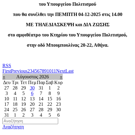
του Υπουργείου Πολιτισμού
που θα συνέλθει την ΠΕΜΠΤΗ 04-12-2025 στις 14.00
ΜΕ ΤΗΛΕΔΙΑΣΚΕΨΗ και ΔΙΑ ΖΩΣΗΣ
στο αμφιθ
έ
ατρο
του Κτηρ
ί
ου
του Υπουργε
ί
ου
Πολιτισμο
ύ
,
στην οδ
ό
Μπουμπουλ
ί
να
ς
20-22, Αθ
ή
να
.
RSS
First
Previous
2
3
4
5
6
7
8
9
10
11
Next
Last
«
Αύγουστος 2026
»
Δευ
Τρι
Τετ
Πεμ
Παρ
Σαβ
Κυρ
27
28
29
30
31
1
2
3
4
5
6
7
8
9
10
11
12
13
14
15
16
17
18
19
20
21
22
23
24
25
26
27
28
29
30
31
1
2
3
4
5
6
Αναζήτηση