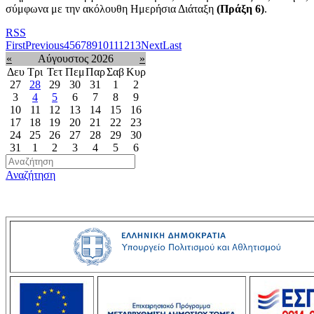
σύμφωνα με την ακόλουθη Ημερήσια Διάταξη
(Πράξη
6
)
.
RSS
First
Previous
4
5
6
7
8
9
10
11
12
13
Next
Last
«
Αύγουστος 2026
»
Δευ
Τρι
Τετ
Πεμ
Παρ
Σαβ
Κυρ
27
28
29
30
31
1
2
3
4
5
6
7
8
9
10
11
12
13
14
15
16
17
18
19
20
21
22
23
24
25
26
27
28
29
30
31
1
2
3
4
5
6
Αναζήτηση