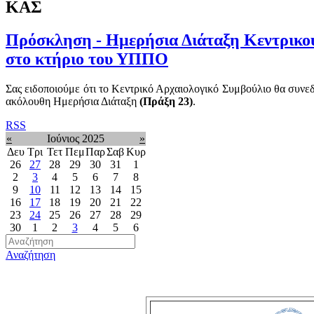
ΚΑΣ
Πρόσκληση - Ημερήσια Διάταξη Κεντρικού 
στο κτήριο του ΥΠΠΟ
Σας ειδοποιούμε ότι το Κεντρικό Αρχαιολογικό Συμβούλιο θα συνε
ακόλουθη Ημερήσια Διάταξη
(Πράξη
23
)
.
RSS
«
Ιούνιος 2025
»
Δευ
Τρι
Τετ
Πεμ
Παρ
Σαβ
Κυρ
26
27
28
29
30
31
1
2
3
4
5
6
7
8
9
10
11
12
13
14
15
16
17
18
19
20
21
22
23
24
25
26
27
28
29
30
1
2
3
4
5
6
Αναζήτηση