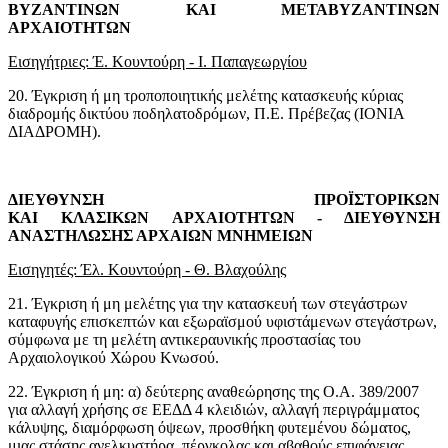
ΒΥΖΑΝΤΙΝΩΝ ΚΑΙ ΜΕΤΑΒΥΖΑΝΤΙΝΩΝ
ΑΡΧΑΙΟΤΗΤΩΝ
Εισηγήτριες: Έ. Κουντούρη - Ι. Παπαγεωργίου
20. Έγκριση ή μη τροποποιητικής μελέτης κατασκευής κύριας
διαδρομής δικτύου ποδηλατοδρόμων, Π.Ε. Πρέβεζας (ΙΟΝΙΑ
ΔΙΑΔΡΟΜΗ).
ΔΙΕΥΘΥΝΣΗ ΠΡΟΪΣΤΟΡΙΚΩΝ
ΚΑΙ ΚΛΑΣΙΚΩΝ ΑΡΧΑΙΟΤΗΤΩΝ
-
ΔΙΕΥΘΥΝΣΗ
ΑΝΑΣΤΗΛΩΣΗΣ ΑΡΧΑΙΩΝ ΜΝΗΜΕΙΩΝ
Εισηγητές: Έλ. Κουντούρη - Θ. Βλαχούλης
21. Έγκριση ή μη μελέτης για την κατασκευή των στεγάστρων
καταφυγής επισκεπτών και εξωραϊσμού υφιστάμενων στεγάστρων,
σύμφωνα με τη μελέτη αντικεραυνικής προστασίας του
Αρχαιολογικού Χώρου Κνωσού.
22. Έγκριση ή μη: α) δεύτερης αναθεώρησης της Ο.Α. 389/2007
για αλλαγή χρήσης σε ΕΕΔΔ 4 κλειδιών, αλλαγή περιγράμματος
κάλυψης, διαμόρφωση όψεων, προσθήκη φυτεμένου δώματος,
μιας στάσης ανελκυστήρα, πέργκολας και αβαθούς επιφάνειας