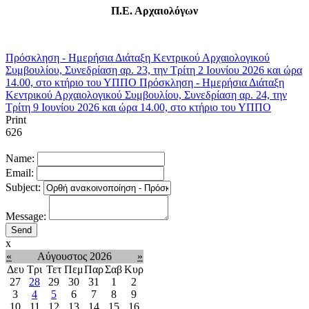
Π.Ε. Αρχαιολόγων
Πρόσκληση - Ημερήσια Διάταξη Κεντρικού Αρχαιολογικού
Συμβουλίου, Συνεδρίαση αρ. 23, την Τρίτη 2 Ιουνίου 2026 και ώρα
14.00, στο κτήριο του ΥΠΠΟ
Πρόσκληση - Ημερήσια Διάταξη
Κεντρικού Αρχαιολογικού Συμβουλίου, Συνεδρίαση αρ. 24, την
Τρίτη 9 Ιουνίου 2026 και ώρα 14.00, στο κτήριο του ΥΠΠΟ
Print
626
Name:
Email:
Subject:
Message:
x
«
Αύγουστος 2026
»
Δευ
Τρι
Τετ
Πεμ
Παρ
Σαβ
Κυρ
27
28
29
30
31
1
2
3
4
5
6
7
8
9
10
11
12
13
14
15
16