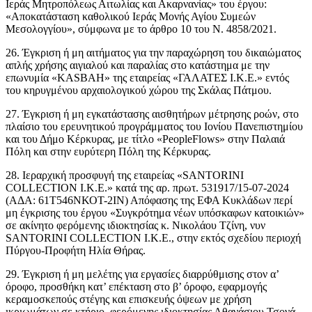
Ιεράς Μητροπόλεως Αιτωλίας και Ακαρνανίας» του έργου:
«Αποκατάσταση καθολικού Ιεράς Μονής Αγίου Συμεών
Μεσολογγίου», σύμφωνα με το άρθρο 10 του Ν. 4858/2021.
26. Έγκριση ή μη αιτήματος για την παραχώρηση του δικαιώματος
απλής χρήσης αιγιαλού και παραλίας στο κατάστημα με την
επωνυμία «KASBAH» της εταιρείας «ΓΑΛΑΤΕΣ Ι.Κ.Ε.» εντός
του κηρυγμένου αρχαιολογικού χώρου της Σκάλας Πάτμου.
27. Έγκριση ή μη εγκατάστασης αισθητήρων μέτρησης ροών, στο
πλαίσιο του ερευνητικού προγράμματος του Ιονίου Πανεπιστημίου
και του Δήμο Κέρκυρας, με τίτλο «PeopleFlows» στην Παλαιά
Πόλη και στην ευρύτερη Πόλη της Κέρκυρας.
28. Iεραρχική προσφυγή της εταιρείας «SANTORINI
COLLECTION Ι.Κ.Ε.» κατά της αρ. πρωτ. 531917/15-07-2024
(ΑΔΑ: 61Τ546ΝΚΟΤ-2ΙΝ) Απόφασης της ΕΦΑ Κυκλάδων περί
μη έγκρισης του έργου «Συγκρότημα νέων υπόσκαφων κατοικιών»
σε ακίνητο φερόμενης ιδιοκτησίας κ. Νικολάου Τζίνη, νυν
SANTORINI COLLECTION Ι.Κ.Ε., στην εκτός σχεδίου περιοχή
Πύργου-Προφήτη Ηλία Θήρας.
29. Έγκριση ή μη μελέτης για εργασίες διαρρύθμισης στον α’
όροφο, προσθήκη κατ’ επέκταση στο β’ όροφο, εφαρμογής
κεραμοσκεπούς στέγης και επισκευής όψεων με χρήση
ικριωμάτων σε κτήριο, φερόμενης ιδιοκτησίας Αθανάσιου Τσονά,