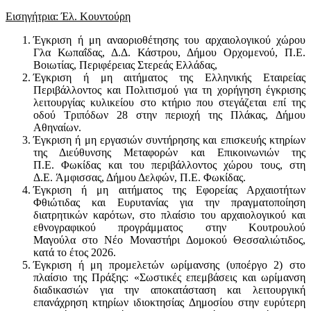
Εισηγήτρια: Έλ. Κουντούρη
Έγκριση ή μη αναοριοθέτησης του αρχαιολογικού χώρου
Γλα Κωπαΐδας, Δ.Δ. Κάστρου, Δήμου Ορχομενού, Π.Ε.
Βοιωτίας, Περιφέρειας Στερεάς Ελλάδας,
Έγκριση ή μη αιτήματος της Ελληνικής Εταιρείας
Περιβάλλοντος και Πολιτισμού για τη χορήγηση έγκρισης
λειτουργίας κυλικείου στο κτήριο που στεγάζεται επί της
οδού Τριπόδων 28 στην περιοχή της Πλάκας, Δήμου
Αθηναίων.
Έγκριση ή μη εργασιών συντήρησης και επισκευής κτηρίων
της Διεύθυνσης Μεταφορών και Επικοινωνιών της
Π.Ε. Φωκίδας και του περιβάλλοντος χώρου τους, στη
Δ.Ε. Άμφισσας, Δήμου Δελφών, Π.Ε. Φωκίδας.
Έγκριση ή μη αιτήματος της Εφορείας Αρχαιοτήτων
Φθιώτιδας και Ευρυτανίας για την πραγματοποίηση
διατρητικών καρότων, στο πλαίσιο του αρχαιολογικού και
εθνογραφικού προγράμματος στην Κουτρουλού
Μαγούλα στο Νέο Μοναστήρι Δομοκού Θεσσαλιώτιδος,
κατά το έτος 2026.
Έγκριση ή μη προμελετών ωρίμανσης (υποέργο 2) στο
πλαίσιο της Πράξης: «Σωστικές επεμβάσεις και ωρίμανση
διαδικασιών για την αποκατάσταση και λειτουργική
επανάχρηση κτηρίων ιδιοκτησίας Δημοσίου στην ευρύτερη