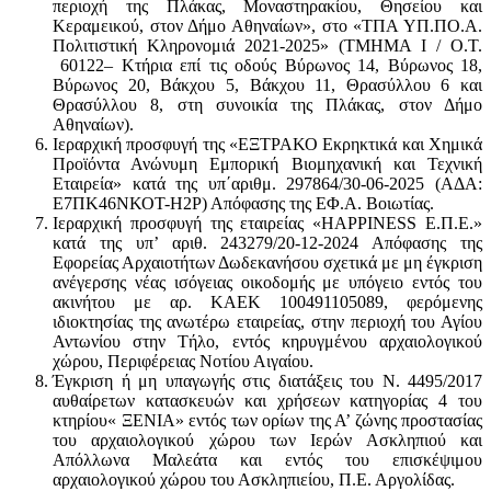
περιοχή της Πλάκας, Μοναστηρακίου, Θησείου και
Κεραμεικού, στον Δήμο Αθηναίων», στο «ΤΠΑ ΥΠ.ΠΟ.Α.
Πολιτιστική Κληρονομιά 2021-2025» (ΤΜΗΜΑ Ι / Ο.Τ.
60122– Κτήρια επί τις οδούς Βύρωνος 14, Βύρωνος 18,
Βύρωνος 20, Βάκχου 5, Βάκχου 11, Θρασύλλου 6 και
Θρασύλλου 8, στη συνοικία της Πλάκας, στον Δήμο
Αθηναίων).
Ιεραρχική προσφυγή της «ΕΞΤΡΑΚΟ Εκρηκτικά και Χημικά
Προϊόντα Ανώνυμη Εμπορική Βιομηχανική και Τεχνική
Εταιρεία» κατά της υπ΄αριθμ. 297864/30-06-2025 (ΑΔΑ:
Ε7ΠΚ46ΝΚΟΤ-Η2Ρ) Απόφασης της ΕΦ.Α. Βοιωτίας.
Iεραρχική προσφυγή της εταιρείας «HAPPINESS E.Π.Ε.»
κατά της υπ’ αριθ. 243279/20-12-2024 Απόφασης της
Εφορείας Αρχαιοτήτων Δωδεκανήσου σχετικά με μη έγκριση
ανέγερσης νέας ισόγειας οικοδομής με υπόγειο εντός του
ακινήτου με αρ. ΚΑΕΚ 100491105089, φερόμενης
ιδιοκτησίας της ανωτέρω εταιρείας, στην περιοχή του Αγίου
Αντωνίου στην Τήλο, εντός κηρυγμένου αρχαιολογικού
χώρου, Περιφέρειας Νοτίου Αιγαίου.
Έγκριση ή μη υπαγωγής στις διατάξεις του Ν. 4495/2017
αυθαίρετων κατασκευών και χρήσεων κατηγορίας 4 του
κτηρίου« ΞΕΝΙΑ» εντός των ορίων της Α’ ζώνης προστασίας
του αρχαιολογικού χώρου των Ιερών Ασκληπιού και
Απόλλωνα Μαλεάτα και εντός του επισκέψιμου
αρχαιολογικού χώρου του Ασκληπιείου, Π.Ε. Αργολίδας.