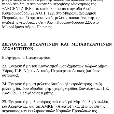
νερού στο δώμα στο οικόπεδο φερομένης ιδιοκτησίας της
«ARGENTA IKE», το οποίο βρίσκεται στην οδό Ακτή
Κουμουνδούρου 22 Α Ο.Τ. 122, στο Μικρολίμανο Δήμου
Πειραιώς, και β) αρχιτεκτονικής μελέτης αποκατάστασης και
ανάδειξης νεώσοικων στην Ακτή Κουμουνδούρου 22Α στο
Μικρολίμανο Δήμου Πειραιώς.
ΔΙΕΥΘΥΝΣΗ ΒΥΖΑΝΤΙΝΩΝ ΚΑΙ ΜΕΤΑΒΥΖΑΝΤΙΝΩΝ
ΑΡΧΑΙΟΤΗΤΩΝ
Εισηγήτρια: Ι. Παπαγεωργίου
23. Έγκριση ή μη του Κανονισμού Κοινόχρηστων Χώρων Δήμου
Ύδρας, Π.Ε. Νήσων Αττικής, Περιφέρειας Αττικής (κατόπιν
αυτοψίας).
24. Έγκριση ή μη: α) μελέτης δικτύου ηλεκτροδότησης και β)
μελέτης δικτύου υδροδότησης οχυρής νησίδας Σπιναλόγκας, Π.Ε.
Λασιθίου, Περιφέρειας Κρήτης.
25. Έγκριση ή μη υλοποίησης από την Ιερά Μητρόπολη Αιτωλίας
και Ακαρνανίας, δια της ΑΜΚΕ: «Ανάπτυξη και αξιοποίηση της
περιουσίας των εκκλησιαστικών Νομικών Προσώπων της