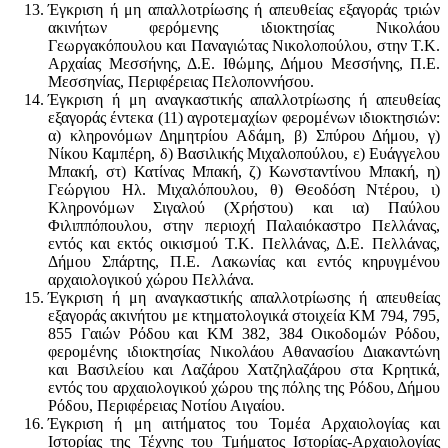
Έγκριση ή μη απαλλοτρίωσης ή απευθείας εξαγοράς τριών
ακινήτων φερόμενης ιδιοκτησίας Νικολάου
Γεωργακόπουλου και Παναγιώτας Νικολοπούλου, στην Τ.Κ.
Αρχαίας Μεσσήνης, Δ.Ε. Ιθώμης, Δήμου Μεσσήνης, Π.Ε.
Μεσσηνίας, Περιφέρειας Πελοποννήσου.
Έγκριση ή μη αναγκαστικής απαλλοτρίωσης ή απευθείας
εξαγοράς έντεκα (11) αγροτεμαχίων φερομένων ιδιοκτησιών:
α) κληρονόμων Δημητρίου Αδάμη, β) Σπύρου Δήμου, γ)
Νίκου Καμπέρη, δ) Βασιλικής Μιχαλοπούλου, ε) Ευάγγελου
Μπακή, στ) Κατίνας Μπακή, ζ) Κωνσταντίνου Μπακή, η)
Γεώργιου Ηλ. Μιχαλόπουλου, θ) Θεοδόση Ντέρου, ι)
Κληρονόμων Σιγαλού (Χρήστου) και ια) Παύλου
Φιλιππόπουλου, στην περιοχή Παλαιόκαστρο Πελλάνας,
εντός και εκτός οικισμού Τ.Κ. Πελλάνας, Δ.Ε. Πελλάνας,
Δήμου Σπάρτης, Π.Ε. Λακωνίας και εντός κηρυγμένου
αρχαιολογικού χώρου Πελλάνα.
Έγκριση ή μη αναγκαστικής απαλλοτρίωσης ή απευθείας
εξαγοράς ακινήτου με κτηματολογικά στοιχεία ΚΜ 794, 795,
855 Γαιών Ρόδου και ΚΜ 382, 384 Οικοδομών Ρόδου,
φερομένης ιδιοκτησίας Νικολάου Αθανασίου Διακαντώνη
και Βασιλείου και Λαζάρου Χατζηλαζάρου στα Κρητικά,
εντός του αρχαιολογικού χώρου της πόλης της Ρόδου, Δήμου
Ρόδου, Περιφέρειας Νοτίου Αιγαίου.
Έγκριση ή μη αιτήματος του Τομέα Αρχαιολογίας και
Ιστορίας της Τέχνης του Τμήματος Ιστορίας-Αρχαιολογίας