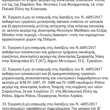
επί της 2ης Παρόδου Νικ. Θεοτόκη 3 και Φιλαρμονικής 14, στην
Παλαιά Πόλη της Κέρκυρας.
30. Έγκριση ή μη: α) υπαγωγής στις διατάξεις του Ν. 4495/2017
αυθαιρέτων εργασιών μετατροπής παλαιού σταύλου σε κατοικία
και β) αρχιτεκτονικής μελέτης ανέγερσης νέας ισόγειας κατοικίας
σε ακίνητο φερόμενης ιδιοκτησίας Θεολόγου Ματθαίου και Ελίζας
Μποάτο στην περιοχή «Αλυκές-Διακόφτι» εντός του κηρυγμένου
αρχαιολογικού χώρου της Πάτμου.
31. Έγκριση ή μη υπαγωγής στις διατάξεις του Ν.4495/2017
αυθαίρετων κατασκευών και χρήσεων τμήματος οικοδομής
(οριζόντιες ιδιοκτησίες) φερόμενης ιδιοκτησίας Σμαραγδής Νάκη
στην Καλαμπάκα (O.T.267), Δήμου Μετεώρων, Π.Ε. Τρικάλων.
32. Έγκριση ή μη: α) υπαγωγής στις διατάξεις του Ν. 4495/2017
αυθαίρετων κατασκευών και β) πραγματοποίησης εργασιών
μορφολογικής αποκατάστασης και εσωτερικών διαρρυθμίσεων στα
ακίνητα με ΚΜ IV-1687, IV 1688 και IV-1689 οικοδομών Ρόδου
φερόμενης ιδιοκτησίας Ιωάννη Τσαμπή, στη συμβολή των οδών
Σοφοκλέους 24 και Αισχύλου 25 στη Μεσαιωνική Πόλη της
Ρόδου, Δήμου Ρόδου, Περιφέρειας Νοτίου Αιγαίου.
33. Έγκριση ή μη υπαγωγής στις διατάξεις του Ν. 4495/2017
πολεοδομικών παραβάσεων διαμερίσματος 7ου ορόφου (σε Β΄