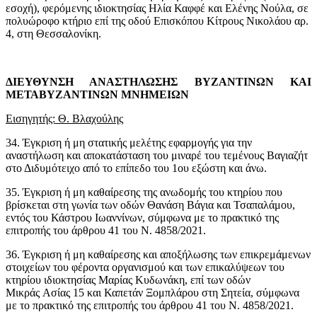
εσοχή), φερόμενης ιδιοκτησίας Ηλία Καφφέ και Ελένης Νούλα, σε
πολυώροφο κτήριο επί της οδού Επισκόπου Κίτρους Νικολάου αρ.
4, στη Θεσσαλονίκη.
ΔΙΕΥΘΥΝΣΗ ΑΝΑΣΤΗΛΩΣΗΣ ΒΥΖΑΝΤΙΝΩΝ ΚΑΙ
ΜΕΤΑΒΥΖΑΝΤΙΝΩΝ ΜΝΗΜΕΙΩΝ
Εισηγητής: Θ. Βλαχούλης
34. Έγκριση ή μη στατικής μελέτης εφαρμογής για την
αναστήλωση και αποκατάσταση του μιναρέ του τεμένους Βαγιαζήτ
στο Διδυμότειχο από το επίπεδο του 1ου εξώστη και άνω.
35. Έγκριση ή μη καθαίρεσης της ανωδομής του κτηρίου που
βρίσκεται στη γωνία των οδών Θανάση Βάγια και Τσαπαλάμου,
εντός του Κάστρου Ιωαννίνων, σύμφωνα με το πρακτικό της
επιτροπής του άρθρου 41 του Ν. 4858/2021.
36. Έγκριση ή μη καθαίρεσης και αποξήλωσης των επικρεμάμενων
στοιχείων του φέροντα οργανισμού και των επικαλύψεων του
κτηρίου ιδιοκτησίας Μαρίας Κυδωνάκη, επί των οδών
Μικράς Ασίας 15 και Καπετάν Ξομπλάρου στη Σητεία, σύμφωνα
με το πρακτικό της επιτροπής του άρθρου 41 του Ν. 4858/2021.