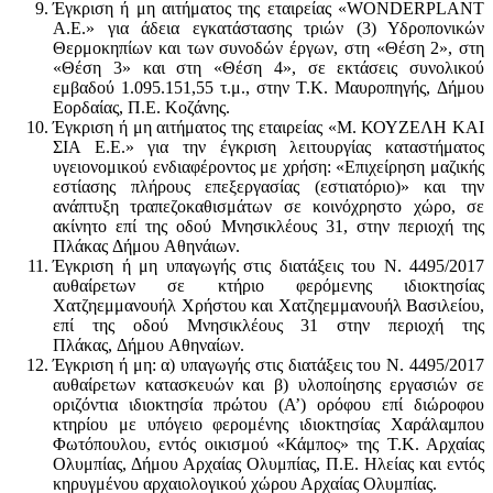
Έγκριση ή μη αιτήματος της εταιρείας «WONDERPLANΤ
Α.Ε.» για άδεια εγκατάστασης τριών (3) Υδροπονικών
Θερμοκηπίων και των συνοδών έργων, στη «Θέση 2», στη
«Θέση 3» και στη «Θέση 4», σε εκτάσεις συνολικού
εμβαδού 1.095.151,55 τ.μ., στην Τ.Κ. Μαυροπηγής, Δήμου
Εορδαίας, Π.Ε. Κοζάνης.
Έγκριση ή μη αιτήματος της εταιρείας «Μ. ΚΟΥΖΕΛΗ ΚΑΙ
ΣΙΑ Ε.Ε.» για την έγκριση λειτουργίας καταστήματος
υγειονομικού ενδιαφέροντος με χρήση: «Επιχείρηση μαζικής
εστίασης πλήρους επεξεργασίας (εστιατόριο)» και την
ανάπτυξη τραπεζοκαθισμάτων σε κοινόχρηστο χώρο, σε
ακίνητο επί της οδού Μνησικλέους 31, στην περιοχή της
Πλάκας Δήμου Αθηνάιων.
Έγκριση ή μη υπαγωγής στις διατάξεις του Ν. 4495/2017
αυθαίρετων σε κτήριο φερόμενης ιδιοκτησίας
Χατζηεμμανουήλ Χρήστου και Χατζηεμμανουήλ Βασιλείου,
επί της οδού Μνησικλέους 31 στην περιοχή της
Πλάκας, Δήμου Αθηναίων.
Έγκριση ή μη: α) υπαγωγής στις διατάξεις του Ν. 4495/2017
αυθαίρετων κατασκευών και β) υλοποίησης εργασιών σε
οριζόντια ιδιοκτησία πρώτου (Α’) ορόφου επί διώροφου
κτηρίου με υπόγειο φερομένης ιδιοκτησίας Χαράλαμπου
Φωτόπουλου, εντός οικισμού «Κάμπος» της Τ.Κ. Αρχαίας
Ολυμπίας, Δήμου Αρχαίας Ολυμπίας, Π.Ε. Ηλείας και εντός
κηρυγμένου αρχαιολογικού χώρου Αρχαίας Ολυμπίας.