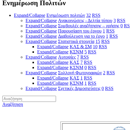
Ενημέρωση Πολιτών
Expand/Collapse
Ενημέρωση πολιτών
32
RSS
Expand/Collapse
Ανακοινώσεις - Δελτία τύπου
3
RSS
Expand/Collapse
Συμβουλές αναζήτησης – χρήσης
0
RS
Expand/Collapse
Παρουσίαση του έργου
1
RSS
Expand/Collapse
Διαβούλευση για το έργο
1
RSS
Expand/Collapse
Στατιστικά στοιχεία
15
RSS
Expand/Collapse
ΚΑΣ & ΣΜ
10
RSS
Expand/Collapse
ΚΣΝΜ
5
RSS
Expand/Collapse
Αυτοψίες
7
RSS
Expand/Collapse
ΚΑΣ
7
RSS
Expand/Collapse
ΚΣΝΜ
0
RSS
Expand/Collapse
Συλλογή Φωτογραφιών
2
RSS
Expand/Collapse
ΚΑΣ
1
RSS
Expand/Collapse
ΚΣΝΜ
1
RSS
Expand/Collapse
Σχετικές Δημοσιεύσεις
0
RSS
Αναζήτηση